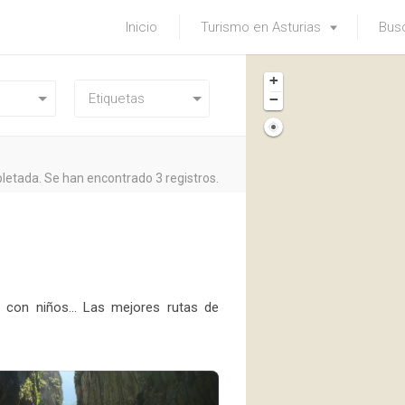
Inicio
Turismo en Asturias
Busc
+
−
etada. Se han encontrado 3 registros.
, con niños... Las mejores rutas de